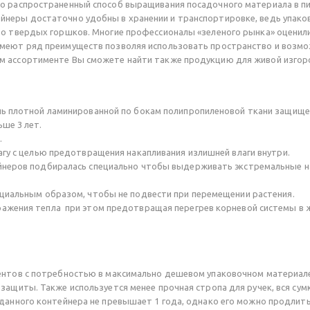
но распространенный способ выращивания посадочного материала в п
неры достаточно удобны в хранении и транспортировке, ведь упаковк
во твердых горшков. Многие профессионалы «зеленого рынка» оценили
имеют ряд преимуществ позволяя использовать пространство и возмо
м ассортименте Вы сможете найти также продукцию для живой изгор
нь плотной ламинированной по бокам полипропиленовой ткани защище
ьше 3 лет.
.
агу с целью предотвращения накапливания излишней влаги внутри.
йнеров подбиралась специально чтобы выдерживать экстремальные на
ециальным образом, чтобы не подвести при перемещении растения.
ажения тепла при этом предотвращая перегрев корневой системы в жа
ентов с потребностью в максимально дешевом упаковочном материале 
ащиты. Также используется менее прочная стропа для ручек, вся сумк
 данного контейнера не превышает 1 года, однако его можно продлит