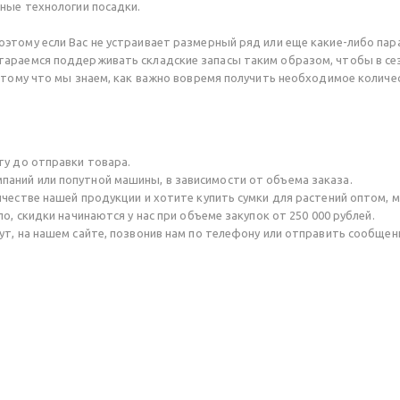
ные технологии посадки.
этому если Вас не устраивает размерный ряд или еще какие-либо па
тараемся поддерживать складские запасы таким образом, чтобы в се
отому что мы знаем, как важно вовремя получить необходимое количес
ту до отправки товара.
аний или попутной машины, в зависимости от объема заказа.
ичестве нашей продукции и хотите купить сумки для растений оптом, 
о, скидки начинаются у нас при объеме закупок от 250 000 рублей.
т, на нашем сайте, позвонив нам по телефону или отправить сообщени