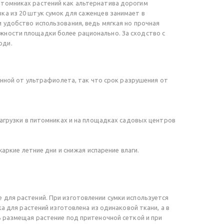
итомниках растений как альтернатива дорогим
а из 20 штук сумок для саженцев занимает в
 удобство использования, ведь мягкая но прочная
жности площадки более рационально. За сходство с
оди.
нной от ультрафиолета, так что срок разрушения от
грузки в питомниках и на площадках садовых центров
ркие летние дни и снижая испарение влаги.
для растений. При изготовлении сумки используется
а для растений изготовлена из одинаковой ткани, а в
ь размещая растение под притеночной сеткой и при