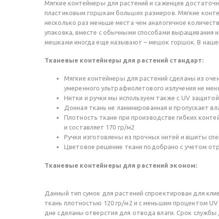
Мягкие контейнеры для растений и саженцев достаточ
пластиковым горшкам больших размеров. Мягкие контей
несколько раз меньше места чем аналогичное количест
упаковка, вместе с обычными способами выращивания 
мешками иногда еще называют – мешок горшок. В наше
Тканевые контейнеры для растений стандарт:
Мягкие контейнеры для растений сделаны из оче
умеренного ультрафиолетового излучения не мен
Нитки и ручки мы используем также с UV защитой
Донная ткань не ламинированная и пропускает вл
Плотность ткани при производстве гибких конте
и составляет 170 гр/м2
Ручки изготовлены из прочных нитей и вшиты сп
Цветовое решение ткани подобрано с учетом отр
Тканевые контейнеры для растений эконом:
Данный тип сумок для растений спроектирован для кли
ткань плотностью 120 гр/м2 и с меньшим процентом UV з
дне сделаны отверстия для отвода влаги. Срок службы